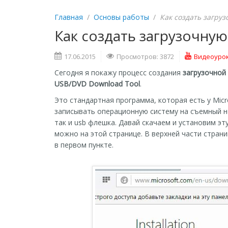
Главная
/
Основы работы
/
Как создать загру
Как создать загрузочну
17.06.2015
Просмотров: 3872
Видеоуро
Сегодня я покажу процесс создания
загрузочной
USB/DVD Download Tool
.
Это стандартная программа, которая есть у Micr
записывать операционную систему на съемный н
так и usb флешка. Давай скачаем и установим эт
можно на этой странице. В верхней части страниц
в первом пункте.