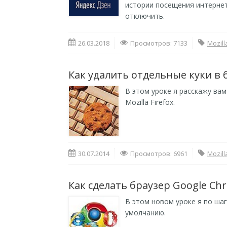
истории посещения интернет
отключить.
26.03.2018
Просмотров: 7133
Mozill
Как удалить отдельные куки в б
В этом уроке я расскажу ва
Mozilla Firefox.
30.07.2014
Просмотров: 6961
Mozill
Как сделать браузер Google C
В этом новом уроке я по шаг
умолчанию.