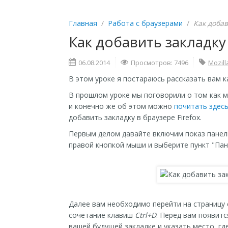
Главная
/
Работа с браузерами
/
Как добав
Как добавить закладку 
06.08.2014
Просмотров: 7496
Mozill
В этом уроке я постараюсь рассказать вам ка
В прошлом уроке мы поговорили о том как мо
и конечно же об этом можно
почитать здес
добавить закладку в браузере Firefox.
Первым делом давайте включим показ панели
правой кнопкой мыши и выберите пункт "Пан
Далее вам необходимо перейти на страницу 
сочетание клавиш
Ctrl+D
. Перед вам появит
вашей будущей закладке и указать место, гд