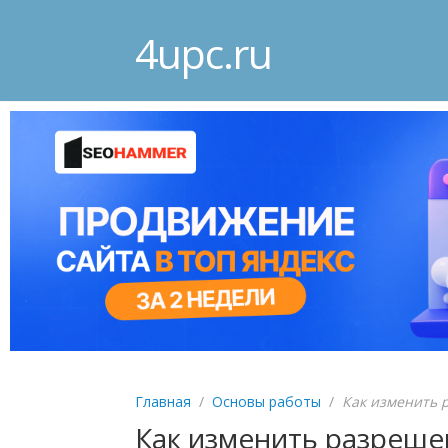
4upc.ru
Главная
/
Основы работы
/
Как изменить 
Как изменить разреше