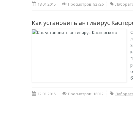
18.01.2015
Просмотров: 92726
Лаборато
Как установить антивирус Каспер
С
л
S
к
"
р
о
б
12.01.2015
Просмотров: 18012
Лаборато