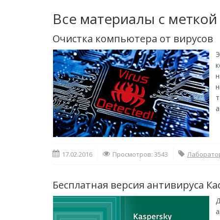
Все материалы с меткой
Очистка компьютера от вирусов
Э
к
н
н
т
а
17.02.2016
Просмотров: 3543
Лаборатор
Бесплатная версия антивируса Ка
Д
а