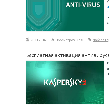
у
а
э
и
с
28.01.2016
Просмотров: 3793
Лаборатор
Бесплатная активация антивирус
В
а
п