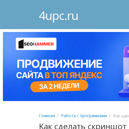
4upc.ru
Главная
/
Работа с программами
/
Как сде
Как сделать скриншот