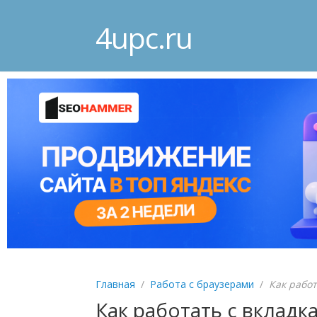
4upc.ru
Главная
/
Работа с браузерами
/
Как работ
Как работать с вкладк