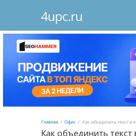
4upc.ru
Главная
/
Офис
/
Как объединить текст в я
Как объединить текст в